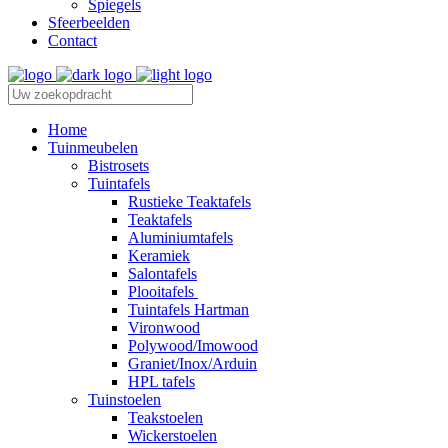
Spiegels
Sfeerbeelden
Contact
Home
Tuinmeubelen
Bistrosets
Tuintafels
Rustieke Teaktafels
Teaktafels
Aluminiumtafels
Keramiek
Salontafels
Plooitafels
Tuintafels Hartman
Vironwood
Polywood/Imowood
Graniet/Inox/Arduin
HPL tafels
Tuinstoelen
Teakstoelen
Wickerstoelen