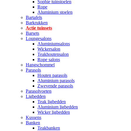
Sophie tuinstoelen
Rope
Aluminium stoelen
Bartafels
Barkrukken
Actie tuinsets
Barsets
Loungesalons
Aluminiumsalons
Wickersalon
Teakhoutensalon
Rope salons
Hangschommel
Parasols
Houten parasols
Aluminium parasols
Zwevende parasols
Parasolvoeten
Ligbedden
Teak ligbedden
Aluminium ligbedden
Wicker ligbedden
Kussens
Banken
Teakbanken