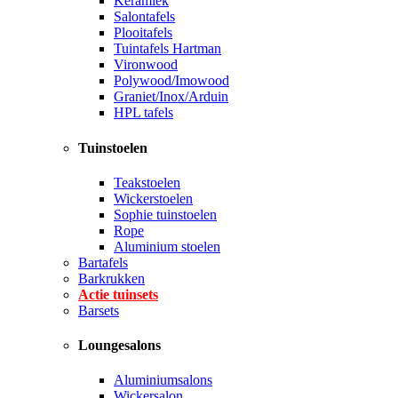
Keramiek
Salontafels
Plooitafels
Tuintafels Hartman
Vironwood
Polywood/Imowood
Graniet/Inox/Arduin
HPL tafels
Tuinstoelen
Teakstoelen
Wickerstoelen
Sophie tuinstoelen
Rope
Aluminium stoelen
Bartafels
Barkrukken
Actie tuinsets
Barsets
Loungesalons
Aluminiumsalons
Wickersalon