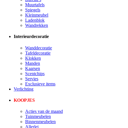
Muurtafels
Spiegels
Kleinmeubel
Ladenblok
Wandrekken
Interieurdecoratie
Wanddecoratie
Tafeldecoratie
Klokken
Manden
Kaarsen
Scentchips
Servies
Exclusieve items
Verlichting
KOOPJES
Acties van de maand
Tuinmeubelen
Binnenmeubelen
Allerlei