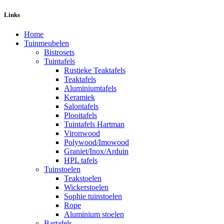
Links
Home
Tuinmeubelen
Bistrosets
Tuintafels
Rustieke Teaktafels
Teaktafels
Aluminiumtafels
Keramiek
Salontafels
Plooitafels
Tuintafels Hartman
Vironwood
Polywood/Imowood
Graniet/Inox/Arduin
HPL tafels
Tuinstoelen
Teakstoelen
Wickerstoelen
Sophie tuinstoelen
Rope
Aluminium stoelen
Bartafels