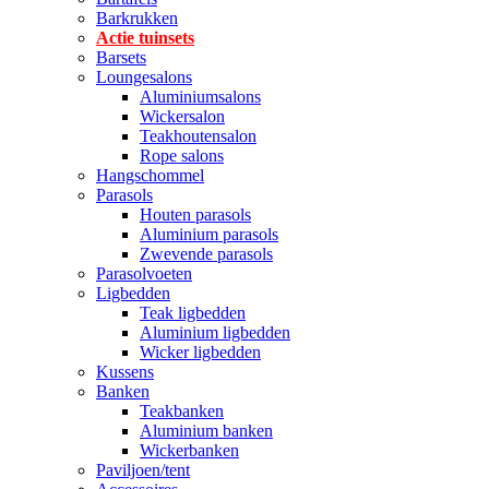
Barkrukken
Actie tuinsets
Barsets
Loungesalons
Aluminiumsalons
Wickersalon
Teakhoutensalon
Rope salons
Hangschommel
Parasols
Houten parasols
Aluminium parasols
Zwevende parasols
Parasolvoeten
Ligbedden
Teak ligbedden
Aluminium ligbedden
Wicker ligbedden
Kussens
Banken
Teakbanken
Aluminium banken
Wickerbanken
Paviljoen/tent