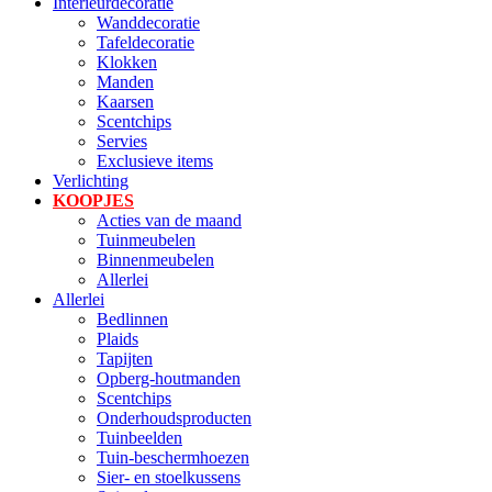
Interieurdecoratie
Wanddecoratie
Tafeldecoratie
Klokken
Manden
Kaarsen
Scentchips
Servies
Exclusieve items
Verlichting
KOOPJES
Acties van de maand
Tuinmeubelen
Binnenmeubelen
Allerlei
Allerlei
Bedlinnen
Plaids
Tapijten
Opberg-houtmanden
Scentchips
Onderhoudsproducten
Tuinbeelden
Tuin-beschermhoezen
Sier- en stoelkussens