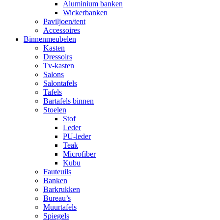
Aluminium banken
Wickerbanken
Paviljoen/tent
Accessoires
Binnenmeubelen
Kasten
Dressoirs
Tv-kasten
Salons
Salontafels
Tafels
Bartafels binnen
Stoelen
Stof
Leder
PU-leder
Teak
Microfiber
Kubu
Fauteuils
Banken
Barkrukken
Bureau’s
Muurtafels
Spiegels