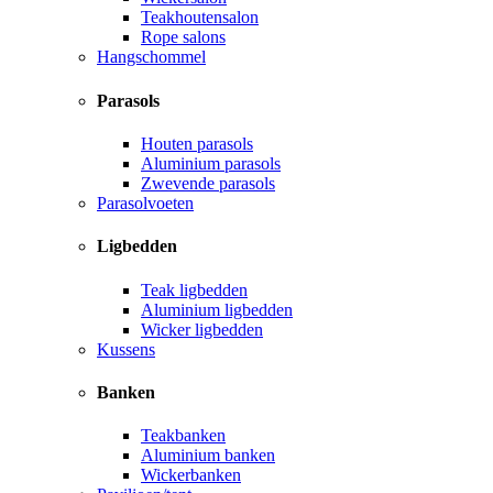
Teakhoutensalon
Rope salons
Hangschommel
Parasols
Houten parasols
Aluminium parasols
Zwevende parasols
Parasolvoeten
Ligbedden
Teak ligbedden
Aluminium ligbedden
Wicker ligbedden
Kussens
Banken
Teakbanken
Aluminium banken
Wickerbanken