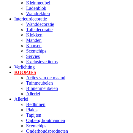
Kleinmeubel
Ladenblok
Wandrekken
Interieurdecoratie
Wanddecoratie
Tafeldecoratie
Klokken
Manden
Kaarsen
Scentchips
Servies
Exclusieve items
Verlichting
KOOPJES
Acties van de maand
Tuinmeubelen
Binnenmeubelen
Allerlei
Allerlei
Bedlinnen
Plaids
Tapijten
Opberg-houtmanden
Scentchips
Onderhoudsproducten