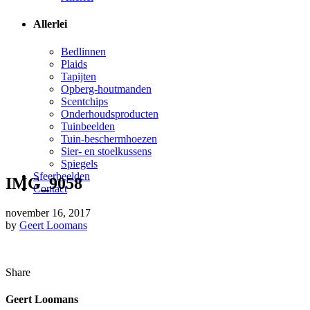
Allerlei
Bedlinnen
Plaids
Tapijten
Opberg-houtmanden
Scentchips
Onderhoudsproducten
Tuinbeelden
Tuin-beschermhoezen
Sier- en stoelkussens
Spiegels
Sfeerbeelden
IMG_9058
Contact
november 16, 2017
by
Geert Loomans
Share
Geert Loomans