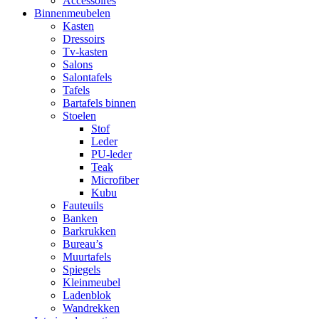
Accessoires
Binnenmeubelen
Kasten
Dressoirs
Tv-kasten
Salons
Salontafels
Tafels
Bartafels binnen
Stoelen
Stof
Leder
PU-leder
Teak
Microfiber
Kubu
Fauteuils
Banken
Barkrukken
Bureau’s
Muurtafels
Spiegels
Kleinmeubel
Ladenblok
Wandrekken