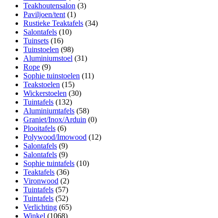
Teakhoutensalon
(3)
Paviljoen/tent
(1)
Rustieke Teaktafels
(34)
Salontafels
(10)
Tuinsets
(16)
Tuinstoelen
(98)
Aluminiumstoel
(31)
Rope
(9)
Sophie tuinstoelen
(11)
Teakstoelen
(15)
Wickerstoelen
(30)
Tuintafels
(132)
Aluminiumtafels
(58)
Graniet/Inox/Arduin
(0)
Plooitafels
(6)
Polywood/Imowood
(12)
Salontafels
(9)
Salontafels
(9)
Sophie tuintafels
(10)
Teaktafels
(36)
Vironwood
(2)
Tuintafels
(57)
Tuintafels
(52)
Verlichting
(65)
Winkel
(1068)