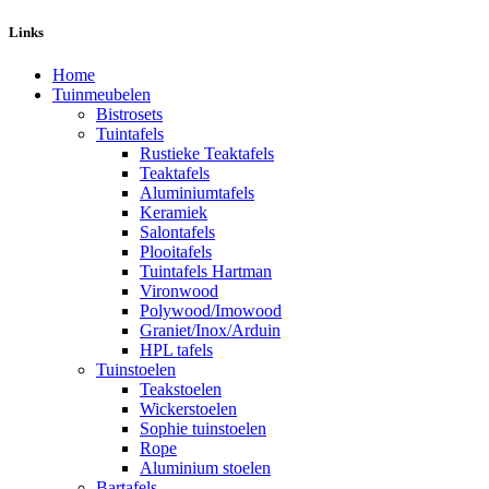
Links
Home
Tuinmeubelen
Bistrosets
Tuintafels
Rustieke Teaktafels
Teaktafels
Aluminiumtafels
Keramiek
Salontafels
Plooitafels
Tuintafels Hartman
Vironwood
Polywood/Imowood
Graniet/Inox/Arduin
HPL tafels
Tuinstoelen
Teakstoelen
Wickerstoelen
Sophie tuinstoelen
Rope
Aluminium stoelen
Bartafels