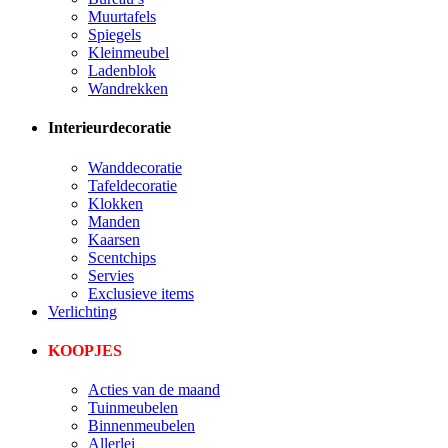
Muurtafels
Spiegels
Kleinmeubel
Ladenblok
Wandrekken
Interieurdecoratie
Wanddecoratie
Tafeldecoratie
Klokken
Manden
Kaarsen
Scentchips
Servies
Exclusieve items
Verlichting
KOOPJES
Acties van de maand
Tuinmeubelen
Binnenmeubelen
Allerlei