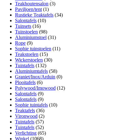
Teakhoutensalon
(3)
Paviljoen/tent
(1)
Rustieke Teaktafels
(34)
Salontafels
(10)
Tuinsets
(16)
Tuinstoelen
(98)
Aluminiumstoel
(31)
Rope
(9)
Sophie tuinstoelen
(11)
Teakstoelen
(15)
Wickerstoelen
(30)
Tuintafels
(132)
Aluminiumtafels
(58)
Graniet/Inox/Arduin
(0)
Plooitafels
(6)
Polywood/Imowood
(12)
Salontafels
(9)
Salontafels
(9)
Sophie tuintafels
(10)
Teaktafels
(36)
Vironwood
(2)
Tuintafels
(57)
Tuintafels
(52)
Verlichting
(65)
Winkel
(1068)