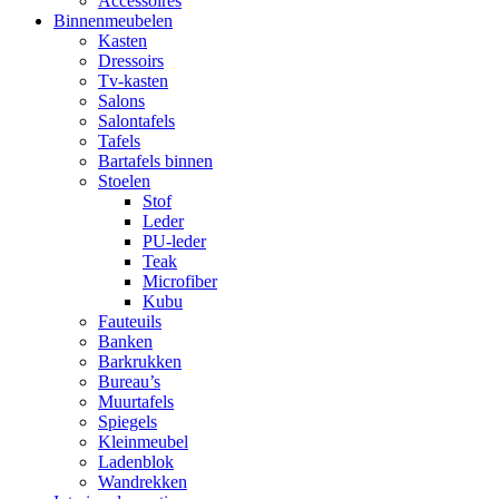
Accessoires
Binnenmeubelen
Kasten
Dressoirs
Tv-kasten
Salons
Salontafels
Tafels
Bartafels binnen
Stoelen
Stof
Leder
PU-leder
Teak
Microfiber
Kubu
Fauteuils
Banken
Barkrukken
Bureau’s
Muurtafels
Spiegels
Kleinmeubel
Ladenblok
Wandrekken