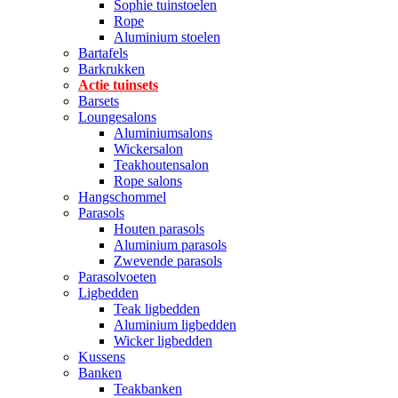
Sophie tuinstoelen
Rope
Aluminium stoelen
Bartafels
Barkrukken
Actie tuinsets
Barsets
Loungesalons
Aluminiumsalons
Wickersalon
Teakhoutensalon
Rope salons
Hangschommel
Parasols
Houten parasols
Aluminium parasols
Zwevende parasols
Parasolvoeten
Ligbedden
Teak ligbedden
Aluminium ligbedden
Wicker ligbedden
Kussens
Banken
Teakbanken