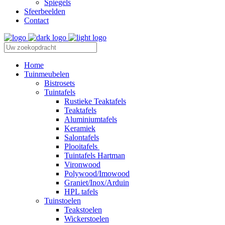
Spiegels
Sfeerbeelden
Contact
Home
Tuinmeubelen
Bistrosets
Tuintafels
Rustieke Teaktafels
Teaktafels
Aluminiumtafels
Keramiek
Salontafels
Plooitafels
Tuintafels Hartman
Vironwood
Polywood/Imowood
Graniet/Inox/Arduin
HPL tafels
Tuinstoelen
Teakstoelen
Wickerstoelen