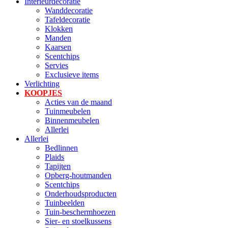
Interieurdecoratie
Wanddecoratie
Tafeldecoratie
Klokken
Manden
Kaarsen
Scentchips
Servies
Exclusieve items
Verlichting
KOOPJES
Acties van de maand
Tuinmeubelen
Binnenmeubelen
Allerlei
Allerlei
Bedlinnen
Plaids
Tapijten
Opberg-houtmanden
Scentchips
Onderhoudsproducten
Tuinbeelden
Tuin-beschermhoezen
Sier- en stoelkussens