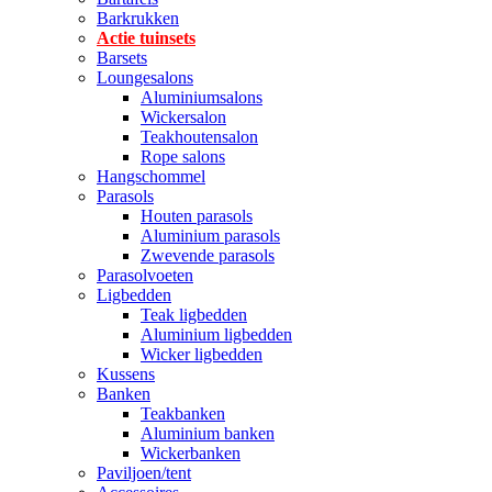
Barkrukken
Actie tuinsets
Barsets
Loungesalons
Aluminiumsalons
Wickersalon
Teakhoutensalon
Rope salons
Hangschommel
Parasols
Houten parasols
Aluminium parasols
Zwevende parasols
Parasolvoeten
Ligbedden
Teak ligbedden
Aluminium ligbedden
Wicker ligbedden
Kussens
Banken
Teakbanken
Aluminium banken
Wickerbanken
Paviljoen/tent