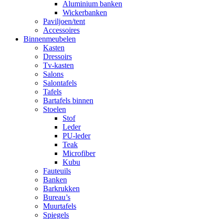
Aluminium banken
Wickerbanken
Paviljoen/tent
Accessoires
Binnenmeubelen
Kasten
Dressoirs
Tv-kasten
Salons
Salontafels
Tafels
Bartafels binnen
Stoelen
Stof
Leder
PU-leder
Teak
Microfiber
Kubu
Fauteuils
Banken
Barkrukken
Bureau’s
Muurtafels
Spiegels