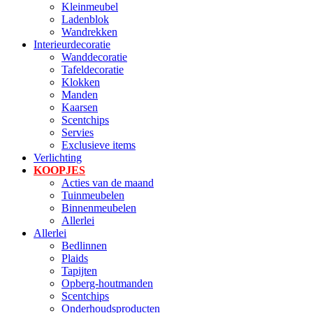
Kleinmeubel
Ladenblok
Wandrekken
Interieurdecoratie
Wanddecoratie
Tafeldecoratie
Klokken
Manden
Kaarsen
Scentchips
Servies
Exclusieve items
Verlichting
KOOPJES
Acties van de maand
Tuinmeubelen
Binnenmeubelen
Allerlei
Allerlei
Bedlinnen
Plaids
Tapijten
Opberg-houtmanden
Scentchips
Onderhoudsproducten