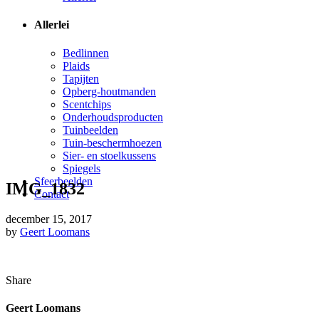
Allerlei
Bedlinnen
Plaids
Tapijten
Opberg-houtmanden
Scentchips
Onderhoudsproducten
Tuinbeelden
Tuin-beschermhoezen
Sier- en stoelkussens
Spiegels
Sfeerbeelden
IMG_1832
Contact
december 15, 2017
by
Geert Loomans
Share
Geert Loomans