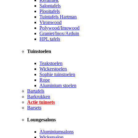
Keramiek
Salontafels
Plooitafels
Tuintafels Hartman
Vironwood
Polywood/Imowood
Graniet/Inox/Arduin
HPL tafels
Tuinstoelen
Teakstoelen
Wickerstoelen
Sophie tuinstoelen
Rope
Aluminium stoelen
Bartafels
Barkrukken
Actie tuinsets
Barsets
Loungesalons
Aluminiumsalons
Wickersalon