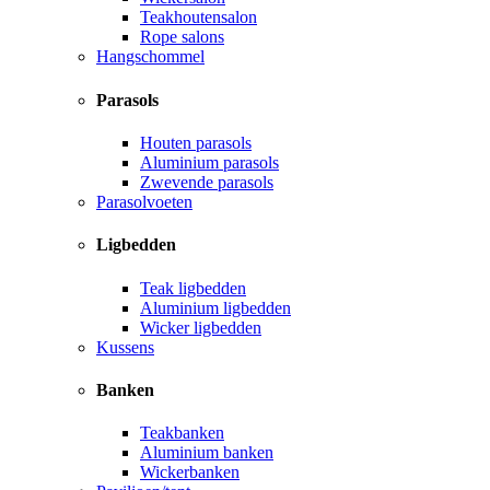
Teakhoutensalon
Rope salons
Hangschommel
Parasols
Houten parasols
Aluminium parasols
Zwevende parasols
Parasolvoeten
Ligbedden
Teak ligbedden
Aluminium ligbedden
Wicker ligbedden
Kussens
Banken
Teakbanken
Aluminium banken
Wickerbanken