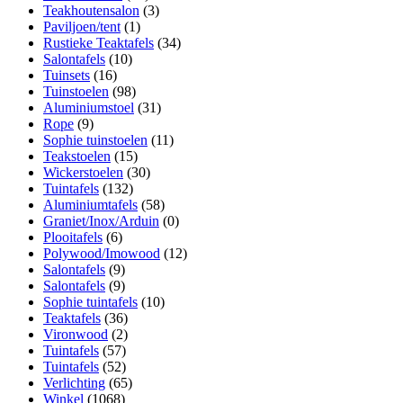
Teakhoutensalon
(3)
Paviljoen/tent
(1)
Rustieke Teaktafels
(34)
Salontafels
(10)
Tuinsets
(16)
Tuinstoelen
(98)
Aluminiumstoel
(31)
Rope
(9)
Sophie tuinstoelen
(11)
Teakstoelen
(15)
Wickerstoelen
(30)
Tuintafels
(132)
Aluminiumtafels
(58)
Graniet/Inox/Arduin
(0)
Plooitafels
(6)
Polywood/Imowood
(12)
Salontafels
(9)
Salontafels
(9)
Sophie tuintafels
(10)
Teaktafels
(36)
Vironwood
(2)
Tuintafels
(57)
Tuintafels
(52)
Verlichting
(65)
Winkel
(1068)