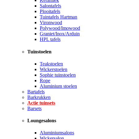
Keramiek
Salontafels
Plooitafels
Tuintafels Hartman
Vironwood
Polywood/Imowood
Graniet/Inox/Arduin
HPL tafels
Tuinstoelen
Teakstoelen
Wickerstoelen
Sophie tuinstoelen
Rope
Aluminium stoelen
Bartafels
Barkrukken
Actie tuinsets
Barsets
Loungesalons
Aluminiumsalons
Wickersalon