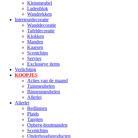
Kleinmeubel
Ladenblok
Wandrekken
Interieurdecoratie
Wanddecoratie
Tafeldecoratie
Klokken
Manden
Kaarsen
Scentchips
Servies
Exclusieve items
Verlichting
KOOPJES
Acties van de maand
Tuinmeubelen
Binnenmeubelen
Allerlei
Allerlei
Bedlinnen
Plaids
Tapijten
Opberg-houtmanden
Scentchips
Onderhoudsproducten