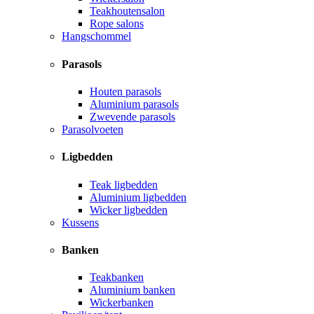
Teakhoutensalon
Rope salons
Hangschommel
Parasols
Houten parasols
Aluminium parasols
Zwevende parasols
Parasolvoeten
Ligbedden
Teak ligbedden
Aluminium ligbedden
Wicker ligbedden
Kussens
Banken
Teakbanken
Aluminium banken
Wickerbanken