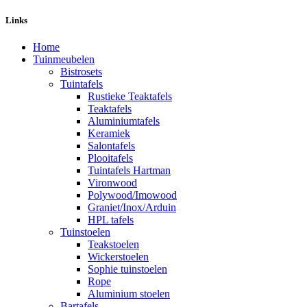
Links
Home
Tuinmeubelen
Bistrosets
Tuintafels
Rustieke Teaktafels
Teaktafels
Aluminiumtafels
Keramiek
Salontafels
Plooitafels
Tuintafels Hartman
Vironwood
Polywood/Imowood
Graniet/Inox/Arduin
HPL tafels
Tuinstoelen
Teakstoelen
Wickerstoelen
Sophie tuinstoelen
Rope
Aluminium stoelen
Bartafels