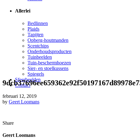
Allerlei
Bedlinnen
Plaids
Tapijten
Opberg-houtmanden
Scentchips
Onderhoudsproducten
Tuinbeelden
Tuin-beschermhoezen
Sier- en stoelkussens
Spiegels
Sfeerbeelden
9dcb37696ee659362e92f50197167d89978e
Contact
februari 12, 2019
by
Geert Loomans
Share
Geert Loomans