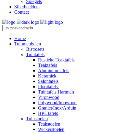
Spiegels
Sfeerbeelden
Contact
Home
Tuinmeubelen
Bistrosets
Tuintafels
Rustieke Teaktafels
Teaktafels
Aluminiumtafels
Keramiek
Salontafels
Plooitafels
Tuintafels Hartman
Vironwood
Polywood/Imowood
Graniet/Inox/Arduin
HPL tafels
Tuinstoelen
Teakstoelen
Wickerstoelen