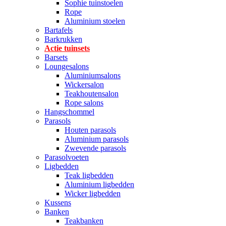
Sophie tuinstoelen
Rope
Aluminium stoelen
Bartafels
Barkrukken
Actie tuinsets
Barsets
Loungesalons
Aluminiumsalons
Wickersalon
Teakhoutensalon
Rope salons
Hangschommel
Parasols
Houten parasols
Aluminium parasols
Zwevende parasols
Parasolvoeten
Ligbedden
Teak ligbedden
Aluminium ligbedden
Wicker ligbedden
Kussens
Banken
Teakbanken