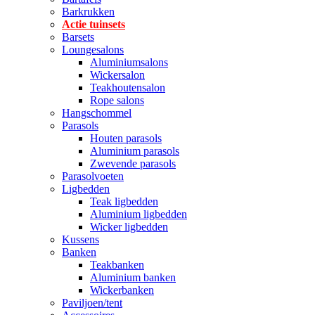
Barkrukken
Actie tuinsets
Barsets
Loungesalons
Aluminiumsalons
Wickersalon
Teakhoutensalon
Rope salons
Hangschommel
Parasols
Houten parasols
Aluminium parasols
Zwevende parasols
Parasolvoeten
Ligbedden
Teak ligbedden
Aluminium ligbedden
Wicker ligbedden
Kussens
Banken
Teakbanken
Aluminium banken
Wickerbanken
Paviljoen/tent