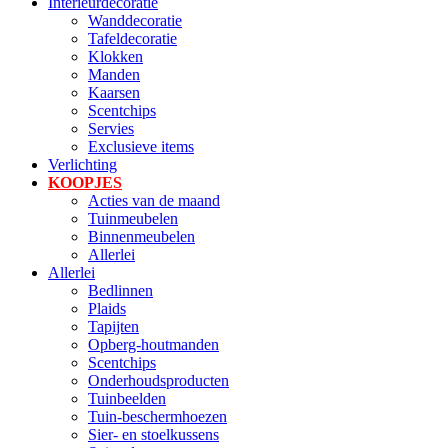
Interieurdecoratie
Wanddecoratie
Tafeldecoratie
Klokken
Manden
Kaarsen
Scentchips
Servies
Exclusieve items
Verlichting
KOOPJES
Acties van de maand
Tuinmeubelen
Binnenmeubelen
Allerlei
Allerlei
Bedlinnen
Plaids
Tapijten
Opberg-houtmanden
Scentchips
Onderhoudsproducten
Tuinbeelden
Tuin-beschermhoezen
Sier- en stoelkussens