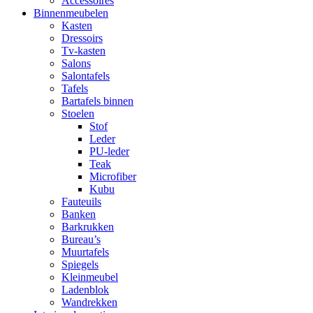
Accessoires
Binnenmeubelen
Kasten
Dressoirs
Tv-kasten
Salons
Salontafels
Tafels
Bartafels binnen
Stoelen
Stof
Leder
PU-leder
Teak
Microfiber
Kubu
Fauteuils
Banken
Barkrukken
Bureau’s
Muurtafels
Spiegels
Kleinmeubel
Ladenblok
Wandrekken