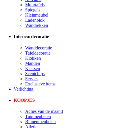
Muurtafels
Spiegels
Kleinmeubel
Ladenblok
Wandrekken
Interieurdecoratie
Wanddecoratie
Tafeldecoratie
Klokken
Manden
Kaarsen
Scentchips
Servies
Exclusieve items
Verlichting
KOOPJES
Acties van de maand
Tuinmeubelen
Binnenmeubelen
Allerlei