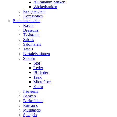
Aluminium banken
Wickerbanken
Paviljoen/tent
Accessoires
Binnenmeubelen
Kasten
Dressoirs
Tv-kasten
Salons
Salontafels
Tafels
Bartafels binnen
Stoelen
Stof
Leder
PU-leder
Teak
Microfiber
Kubu
Fauteuils
Banken
Barkrukken
Bureau’s
Muurtafels
Spiegels