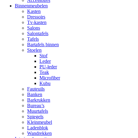
Accessoires
Binnenmeubelen
Kasten
Dressoirs
Tv-kasten
Salons
Salontafels
Tafels
Bartafels binnen
Stoelen
Stof
Leder
PU-leder
Teak
Microfiber
Kubu
Fauteuils
Banken
Barkrukken
Bureau’s
Muurtafels
Spiegels
Kleinmeubel
Ladenblok
Wandrekken