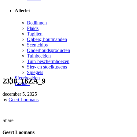
Allerlei
Bedlinnen
Plaids
Tapijten
Opberg-houtmanden
Scentchips
Onderhoudsproducten
Tuinbeelden
Tuin-beschermhoezen
Sier- en stoelkussens
Spiegels
Sfeerbeelden
2338_16ZA_9
Contact
december 5, 2025
by
Geert Loomans
Share
Geert Loomans