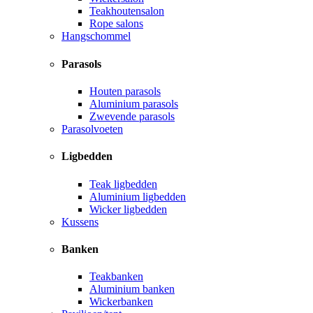
Teakhoutensalon
Rope salons
Hangschommel
Parasols
Houten parasols
Aluminium parasols
Zwevende parasols
Parasolvoeten
Ligbedden
Teak ligbedden
Aluminium ligbedden
Wicker ligbedden
Kussens
Banken
Teakbanken
Aluminium banken
Wickerbanken