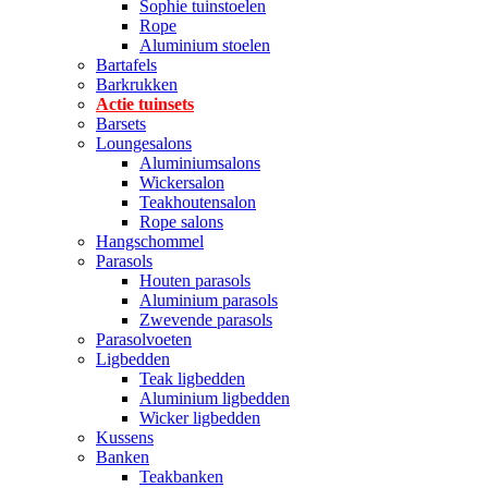
Sophie tuinstoelen
Rope
Aluminium stoelen
Bartafels
Barkrukken
Actie tuinsets
Barsets
Loungesalons
Aluminiumsalons
Wickersalon
Teakhoutensalon
Rope salons
Hangschommel
Parasols
Houten parasols
Aluminium parasols
Zwevende parasols
Parasolvoeten
Ligbedden
Teak ligbedden
Aluminium ligbedden
Wicker ligbedden
Kussens
Banken
Teakbanken