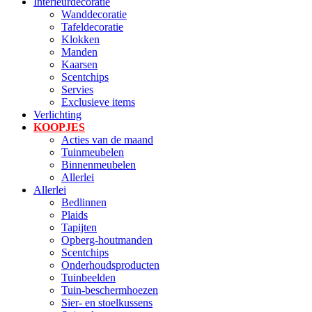
Interieurdecoratie
Wanddecoratie
Tafeldecoratie
Klokken
Manden
Kaarsen
Scentchips
Servies
Exclusieve items
Verlichting
KOOPJES
Acties van de maand
Tuinmeubelen
Binnenmeubelen
Allerlei
Allerlei
Bedlinnen
Plaids
Tapijten
Opberg-houtmanden
Scentchips
Onderhoudsproducten
Tuinbeelden
Tuin-beschermhoezen
Sier- en stoelkussens