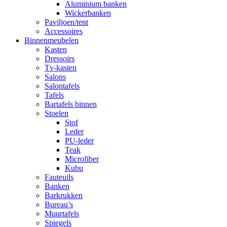
Aluminium banken
Wickerbanken
Paviljoen/tent
Accessoires
Binnenmeubelen
Kasten
Dressoirs
Tv-kasten
Salons
Salontafels
Tafels
Bartafels binnen
Stoelen
Stof
Leder
PU-leder
Teak
Microfiber
Kubu
Fauteuils
Banken
Barkrukken
Bureau’s
Muurtafels
Spiegels