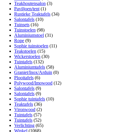
Teakhoutensalon
(3)
Paviljoen/tent
(1)
Rustieke Teaktafels
(34)
Salontafels
(10)
Tuinsets
(16)
Tuinstoelen
(98)
Aluminiumstoel
(31)
Rope
(9)
Sophie tuinstoelen
(11)
Teakstoelen
(15)
Wickerstoelen
(30)
Tuintafels
(132)
Aluminiumtafels
(58)
Graniet/Inox/Arduin
(0)
Plooitafels
(6)
Polywood/Imowood
(12)
Salontafels
(9)
Salontafels
(9)
Sophie tuintafels
(10)
Teaktafels
(36)
Vironwood
(2)
Tuintafels
(57)
Tuintafels
(52)
Verlichting
(65)
Winkel
(1068)