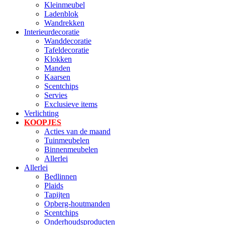
Kleinmeubel
Ladenblok
Wandrekken
Interieurdecoratie
Wanddecoratie
Tafeldecoratie
Klokken
Manden
Kaarsen
Scentchips
Servies
Exclusieve items
Verlichting
KOOPJES
Acties van de maand
Tuinmeubelen
Binnenmeubelen
Allerlei
Allerlei
Bedlinnen
Plaids
Tapijten
Opberg-houtmanden
Scentchips
Onderhoudsproducten