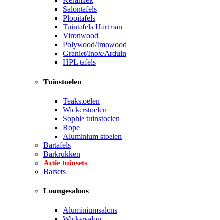
Keramiek
Salontafels
Plooitafels
Tuintafels Hartman
Vironwood
Polywood/Imowood
Graniet/Inox/Arduin
HPL tafels
Tuinstoelen
Teakstoelen
Wickerstoelen
Sophie tuinstoelen
Rope
Aluminium stoelen
Bartafels
Barkrukken
Actie tuinsets
Barsets
Loungesalons
Aluminiumsalons
Wickersalon