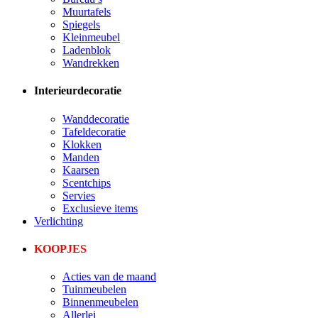
Muurtafels
Spiegels
Kleinmeubel
Ladenblok
Wandrekken
Interieurdecoratie
Wanddecoratie
Tafeldecoratie
Klokken
Manden
Kaarsen
Scentchips
Servies
Exclusieve items
Verlichting
KOOPJES
Acties van de maand
Tuinmeubelen
Binnenmeubelen
Allerlei