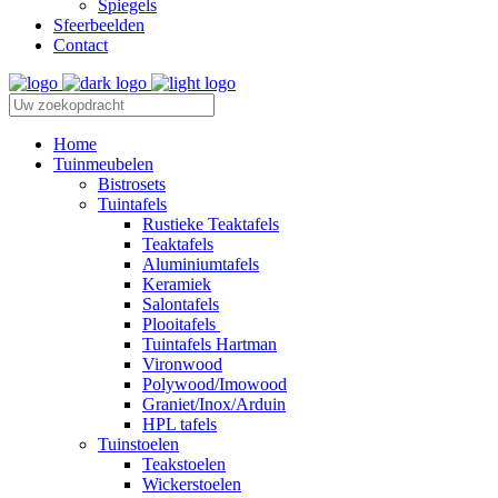
Spiegels
Sfeerbeelden
Contact
Home
Tuinmeubelen
Bistrosets
Tuintafels
Rustieke Teaktafels
Teaktafels
Aluminiumtafels
Keramiek
Salontafels
Plooitafels
Tuintafels Hartman
Vironwood
Polywood/Imowood
Graniet/Inox/Arduin
HPL tafels
Tuinstoelen
Teakstoelen
Wickerstoelen