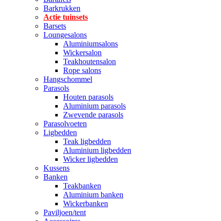
Barkrukken
Actie tuinsets
Barsets
Loungesalons
Aluminiumsalons
Wickersalon
Teakhoutensalon
Rope salons
Hangschommel
Parasols
Houten parasols
Aluminium parasols
Zwevende parasols
Parasolvoeten
Ligbedden
Teak ligbedden
Aluminium ligbedden
Wicker ligbedden
Kussens
Banken
Teakbanken
Aluminium banken
Wickerbanken
Paviljoen/tent