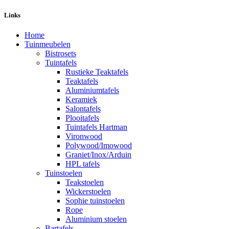
Links
Home
Tuinmeubelen
Bistrosets
Tuintafels
Rustieke Teaktafels
Teaktafels
Aluminiumtafels
Keramiek
Salontafels
Plooitafels
Tuintafels Hartman
Vironwood
Polywood/Imowood
Graniet/Inox/Arduin
HPL tafels
Tuinstoelen
Teakstoelen
Wickerstoelen
Sophie tuinstoelen
Rope
Aluminium stoelen
Bartafels