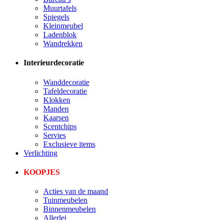
Muurtafels
Spiegels
Kleinmeubel
Ladenblok
Wandrekken
Interieurdecoratie
Wanddecoratie
Tafeldecoratie
Klokken
Manden
Kaarsen
Scentchips
Servies
Exclusieve items
Verlichting
KOOPJES
Acties van de maand
Tuinmeubelen
Binnenmeubelen
Allerlei