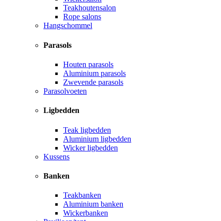
Teakhoutensalon
Rope salons
Hangschommel
Parasols
Houten parasols
Aluminium parasols
Zwevende parasols
Parasolvoeten
Ligbedden
Teak ligbedden
Aluminium ligbedden
Wicker ligbedden
Kussens
Banken
Teakbanken
Aluminium banken
Wickerbanken