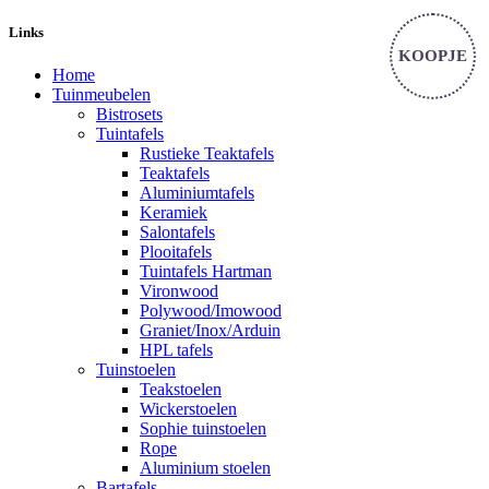
Links
KOOPJE
Home
Tuinmeubelen
Bistrosets
Tuintafels
Rustieke Teaktafels
Teaktafels
Aluminiumtafels
Keramiek
Salontafels
Plooitafels
Tuintafels Hartman
Vironwood
Polywood/Imowood
Graniet/Inox/Arduin
HPL tafels
Tuinstoelen
Teakstoelen
Wickerstoelen
Sophie tuinstoelen
Rope
Aluminium stoelen
Bartafels