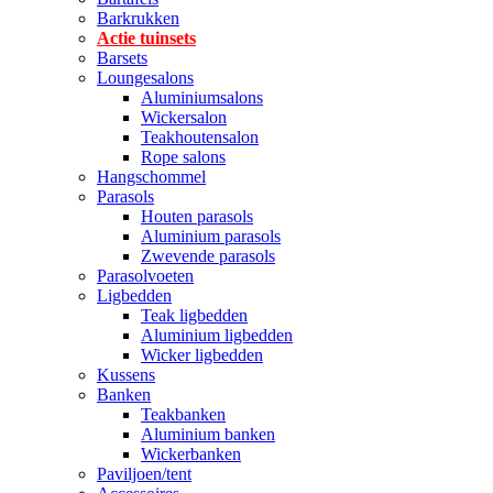
Barkrukken
Actie tuinsets
Barsets
Loungesalons
Aluminiumsalons
Wickersalon
Teakhoutensalon
Rope salons
Hangschommel
Parasols
Houten parasols
Aluminium parasols
Zwevende parasols
Parasolvoeten
Ligbedden
Teak ligbedden
Aluminium ligbedden
Wicker ligbedden
Kussens
Banken
Teakbanken
Aluminium banken
Wickerbanken
Paviljoen/tent