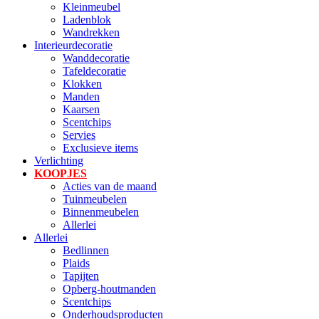
Kleinmeubel
Ladenblok
Wandrekken
Interieurdecoratie
Wanddecoratie
Tafeldecoratie
Klokken
Manden
Kaarsen
Scentchips
Servies
Exclusieve items
Verlichting
KOOPJES
Acties van de maand
Tuinmeubelen
Binnenmeubelen
Allerlei
Allerlei
Bedlinnen
Plaids
Tapijten
Opberg-houtmanden
Scentchips
Onderhoudsproducten