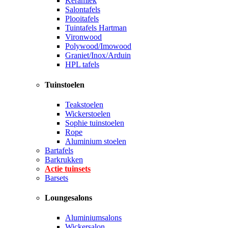
Keramiek
Salontafels
Plooitafels
Tuintafels Hartman
Vironwood
Polywood/Imowood
Graniet/Inox/Arduin
HPL tafels
Tuinstoelen
Teakstoelen
Wickerstoelen
Sophie tuinstoelen
Rope
Aluminium stoelen
Bartafels
Barkrukken
Actie tuinsets
Barsets
Loungesalons
Aluminiumsalons
Wickersalon