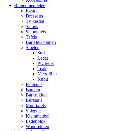
Accessoires
Binnenmeubelen
Kasten
Dressoirs
Tv-kasten
Salons
Salontafels
Tafels
Bartafels binnen
Stoelen
Stof
Leder
PU-leder
Teak
Microfiber
Kubu
Fauteuils
Banken
Barkrukken
Bureau’s
Muurtafels
Spiegels
Kleinmeubel
Ladenblok
Wandrekken