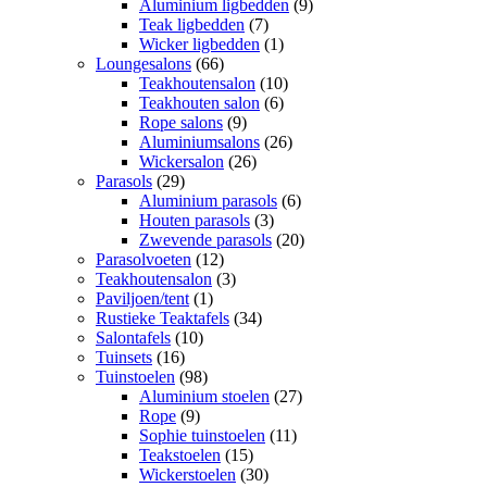
Aluminium ligbedden
(9)
Teak ligbedden
(7)
Wicker ligbedden
(1)
Loungesalons
(66)
Teakhoutensalon
(10)
Teakhouten salon
(6)
Rope salons
(9)
Aluminiumsalons
(26)
Wickersalon
(26)
Parasols
(29)
Aluminium parasols
(6)
Houten parasols
(3)
Zwevende parasols
(20)
Parasolvoeten
(12)
Teakhoutensalon
(3)
Paviljoen/tent
(1)
Rustieke Teaktafels
(34)
Salontafels
(10)
Tuinsets
(16)
Tuinstoelen
(98)
Aluminium stoelen
(27)
Rope
(9)
Sophie tuinstoelen
(11)
Teakstoelen
(15)
Wickerstoelen
(30)