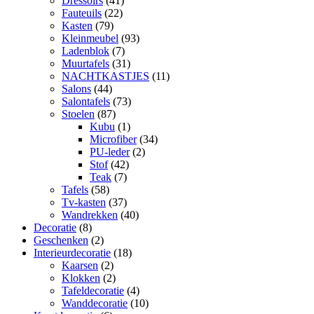
Dressoirs
(41)
Fauteuils
(22)
Kasten
(79)
Kleinmeubel
(93)
Ladenblok
(7)
Muurtafels
(31)
NACHTKASTJES
(11)
Salons
(44)
Salontafels
(73)
Stoelen
(87)
Kubu
(1)
Microfiber
(34)
PU-leder
(2)
Stof
(42)
Teak
(7)
Tafels
(58)
Tv-kasten
(37)
Wandrekken
(40)
Decoratie
(8)
Geschenken
(2)
Interieurdecoratie
(18)
Kaarsen
(2)
Klokken
(2)
Tafeldecoratie
(4)
Wanddecoratie
(10)