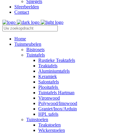
Spiegels
Sfeerbeelden
Contact
Home
Tuinmeubelen
Bistrosets
Tuintafels
Rustieke Teaktafels
Teaktafels
Aluminiumtafels
Keramiek
Salontafels
Plooitafels
Tuintafels Hartman
Vironwood
Polywood/Imowood
Graniet/Inox/Arduin
HPL tafels
Tuinstoelen
Teakstoelen
Wickerstoelen