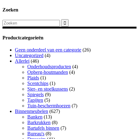
€159,00.
€129,00.
Zoeken
Productcategorieën
Geen onderdeel van een categorie
(26)
Uncategorized
(4)
Allerlei
(46)
Onderhoudsproducten
(4)
Opberg-houtmanden
(4)
Plaids
(1)
Scentchips
(1)
Sier- en stoelkussens
(2)
Spiegels
(9)
Tapijten
(5)
Tuin-beschermhoezen
(7)
Binnenmeubelen
(627)
Banken
(13)
Barkrukken
(8)
Bartafels binnen
(7)
Bureau's
(8)