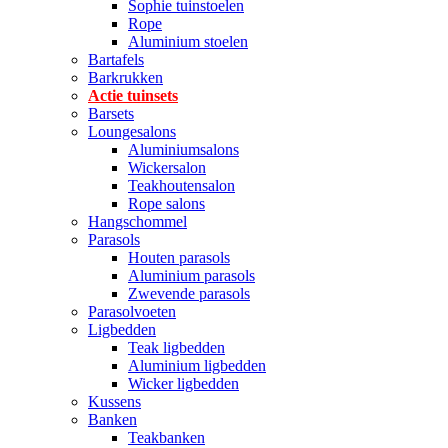
Sophie tuinstoelen
Rope
Aluminium stoelen
Bartafels
Barkrukken
Actie tuinsets
Barsets
Loungesalons
Aluminiumsalons
Wickersalon
Teakhoutensalon
Rope salons
Hangschommel
Parasols
Houten parasols
Aluminium parasols
Zwevende parasols
Parasolvoeten
Ligbedden
Teak ligbedden
Aluminium ligbedden
Wicker ligbedden
Kussens
Banken
Teakbanken