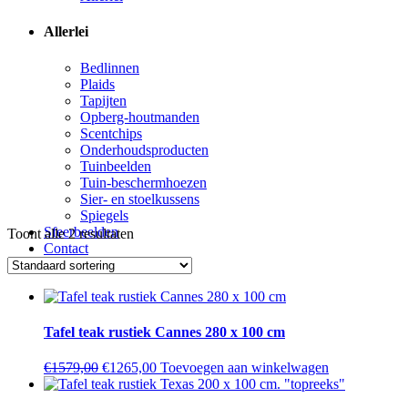
Allerlei
Bedlinnen
Plaids
Tapijten
Opberg-houtmanden
Scentchips
Onderhoudsproducten
Tuinbeelden
Tuin-beschermhoezen
Sier- en stoelkussens
Spiegels
Sfeerbeelden
Toont alle 2 resultaten
Contact
Tafel teak rustiek Cannes 280 x 100 cm
Oorspronkelijke
Huidige
€
1579,00
€
1265,00
Toevoegen aan winkelwagen
prijs
prijs
was:
is: