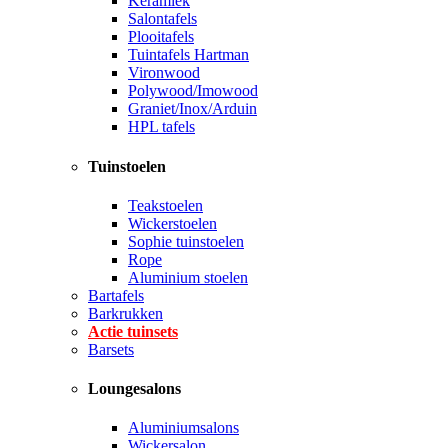
Keramiek
Salontafels
Plooitafels
Tuintafels Hartman
Vironwood
Polywood/Imowood
Graniet/Inox/Arduin
HPL tafels
Tuinstoelen
Teakstoelen
Wickerstoelen
Sophie tuinstoelen
Rope
Aluminium stoelen
Bartafels
Barkrukken
Actie tuinsets
Barsets
Loungesalons
Aluminiumsalons
Wickersalon