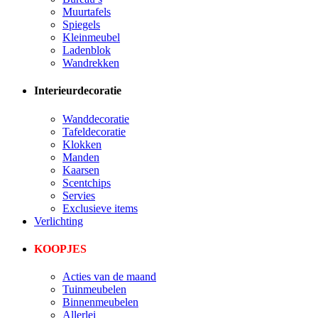
Muurtafels
Spiegels
Kleinmeubel
Ladenblok
Wandrekken
Interieurdecoratie
Wanddecoratie
Tafeldecoratie
Klokken
Manden
Kaarsen
Scentchips
Servies
Exclusieve items
Verlichting
KOOPJES
Acties van de maand
Tuinmeubelen
Binnenmeubelen
Allerlei