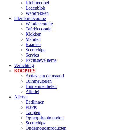
Kleinmeubel
Ladenblok
Wandrekken
Interieurdecoratie
Wanddecoratie
Tafeldecoratie
Klokken
Manden
Kaarsen
Scentchips
Servies
Exclusieve items
Verlichting
KOOPJES
Acties van de maand
Tuinmeubelen
Binnenmeubelen
Allerlei
Allerlei
Bedlinnen
Plaids
Tapijten
Opberg-houtmanden
Scentchips
Onderhoudsproducten