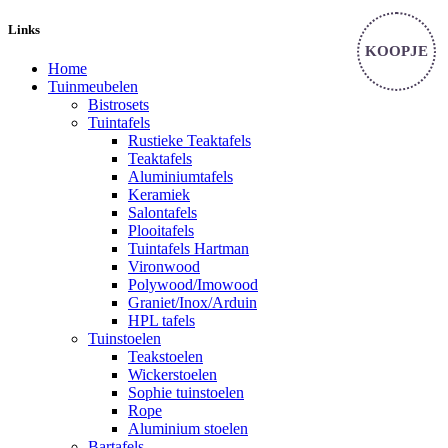
Links
KOOPJE
KOOPJE
Home
Tuinmeubelen
Bistrosets
Tuintafels
Rustieke Teaktafels
Teaktafels
Aluminiumtafels
Keramiek
Salontafels
Plooitafels
Tuintafels Hartman
Vironwood
Polywood/Imowood
Graniet/Inox/Arduin
HPL tafels
Tuinstoelen
Teakstoelen
Wickerstoelen
Sophie tuinstoelen
Rope
Aluminium stoelen
Bartafels