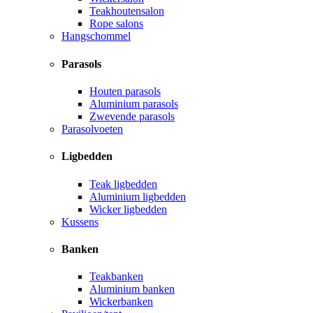
Teakhoutensalon
Rope salons
Hangschommel
Parasols
Houten parasols
Aluminium parasols
Zwevende parasols
Parasolvoeten
Ligbedden
Teak ligbedden
Aluminium ligbedden
Wicker ligbedden
Kussens
Banken
Teakbanken
Aluminium banken
Wickerbanken