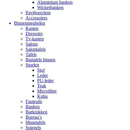
Aluminium banken
Wickerbanken
Paviljoen/tent
Accessoires
Binnenmeubelen
Kasten
Dressoirs
Tv-kasten
Salons
Salontafels
Tafels
Bartafels binnen
Stoelen
Stof
Leder
PU-leder
Teak
Microfiber
Kubu
Fauteuils
Banken
Barkrukken
Bureau’s
Muurtafels
Spiegels