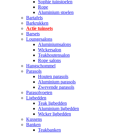
Sophie tuinstoelen
Rope
Aluminium stoelen
Bartafels
Barkrukken
Actie tuinsets
Barsets
Loungesalons
Aluminiumsalons
Wickersalon
Teakhoutensalon
Rope salons
Hangschommel
Parasols
Houten parasols
Aluminium parasols
Zwevende parasols
Parasolvoeten
Ligbedden
Teak ligbedden
Aluminium ligbedden
Wicker ligbedden
Kussens
Banken
Teakbanken