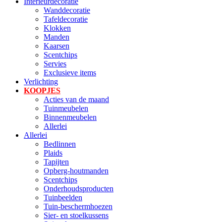
Interieurdecoratie
Wanddecoratie
Tafeldecoratie
Klokken
Manden
Kaarsen
Scentchips
Servies
Exclusieve items
Verlichting
KOOPJES
Acties van de maand
Tuinmeubelen
Binnenmeubelen
Allerlei
Allerlei
Bedlinnen
Plaids
Tapijten
Opberg-houtmanden
Scentchips
Onderhoudsproducten
Tuinbeelden
Tuin-beschermhoezen
Sier- en stoelkussens