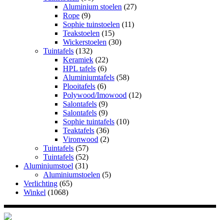
Aluminium stoelen
(27)
Rope
(9)
Sophie tuinstoelen
(11)
Teakstoelen
(15)
Wickerstoelen
(30)
Tuintafels
(132)
Keramiek
(22)
HPL tafels
(6)
Aluminiumtafels
(58)
Plooitafels
(6)
Polywood/Imowood
(12)
Salontafels
(9)
Salontafels
(9)
Sophie tuintafels
(10)
Teaktafels
(36)
Vironwood
(2)
Tuintafels
(57)
Tuintafels
(52)
Aluminiumstoel
(31)
Aluminiumstoelen
(5)
Verlichting
(65)
Winkel
(1068)