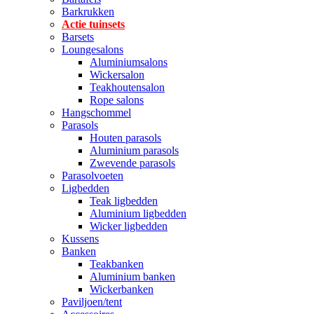
Barkrukken
Actie tuinsets
Barsets
Loungesalons
Aluminiumsalons
Wickersalon
Teakhoutensalon
Rope salons
Hangschommel
Parasols
Houten parasols
Aluminium parasols
Zwevende parasols
Parasolvoeten
Ligbedden
Teak ligbedden
Aluminium ligbedden
Wicker ligbedden
Kussens
Banken
Teakbanken
Aluminium banken
Wickerbanken
Paviljoen/tent