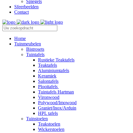
Spiegels
Sfeerbeelden
Contact
Home
Tuinmeubelen
Bistrosets
Tuintafels
Rustieke Teaktafels
Teaktafels
Aluminiumtafels
Keramiek
Salontafels
Plooitafels
Tuintafels Hartman
Vironwood
Polywood/Imowood
Graniet/Inox/Arduin
HPL tafels
Tuinstoelen
Teakstoelen
Wickerstoelen