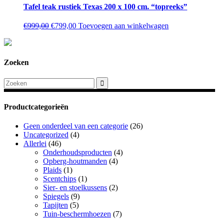
€1579,00.
€1265,00.
Tafel teak rustiek Texas 200 x 100 cm. “topreeks”
Oorspronkelijke
Huidige
€
999,00
€
799,00
Toevoegen aan winkelwagen
prijs
prijs
was:
is:
€999,00.
€799,00.
Zoeken
Productcategorieën
Geen onderdeel van een categorie
(26)
Uncategorized
(4)
Allerlei
(46)
Onderhoudsproducten
(4)
Opberg-houtmanden
(4)
Plaids
(1)
Scentchips
(1)
Sier- en stoelkussens
(2)
Spiegels
(9)
Tapijten
(5)
Tuin-beschermhoezen
(7)