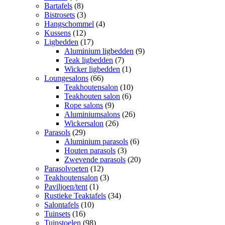
Bartafels
(8)
Bistrosets
(3)
Hangschommel
(4)
Kussens
(12)
Ligbedden
(17)
Aluminium ligbedden
(9)
Teak ligbedden
(7)
Wicker ligbedden
(1)
Loungesalons
(66)
Teakhoutensalon
(10)
Teakhouten salon
(6)
Rope salons
(9)
Aluminiumsalons
(26)
Wickersalon
(26)
Parasols
(29)
Aluminium parasols
(6)
Houten parasols
(3)
Zwevende parasols
(20)
Parasolvoeten
(12)
Teakhoutensalon
(3)
Paviljoen/tent
(1)
Rustieke Teaktafels
(34)
Salontafels
(10)
Tuinsets
(16)
Tuinstoelen
(98)