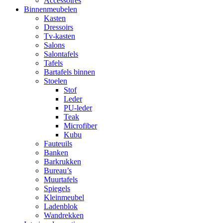
Accessoires
Binnenmeubelen
Kasten
Dressoirs
Tv-kasten
Salons
Salontafels
Tafels
Bartafels binnen
Stoelen
Stof
Leder
PU-leder
Teak
Microfiber
Kubu
Fauteuils
Banken
Barkrukken
Bureau’s
Muurtafels
Spiegels
Kleinmeubel
Ladenblok
Wandrekken